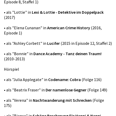
Episode 8, Staffel 1)
• als "Lottie" in
Lexi & Lottie - Detektive im Doppelpack
(2017)
• als "Elena Cunanan" in
American Crime History
(2016,
Episode 1)
• als "Ashley Corbett" in
Lucifer
(2015 in Episode 12, Staffel 2)
• als "Bonnie" in
Dance Academy - Tanz deinen Traum!
(2010-2013)
Hörspiel
• als "Julia Applegate" in
Codename: Cobra
(Folge 116)
• als "Beatrix Fraser" in
Der namenlose Gegner
(Folge 149)
• als "Verena" in
Nachtwanderung mit Schrecken
(Folge
175)
• als "Bianca" in
Schöne Bescherung für Hanni & Nanni