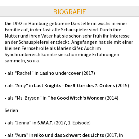
BIOGRAFIE
Die 1992 in Hamburg geborene Darstellerin wuchs in einer
Familie auf, in der fast alle Schauspieler sind. Durch ihre
Mutter und ihren Vater hat sie schon sehr früh ihr Interesse
an der Schauspielerei entdeckt. Angefangen hat sie mit einer
kleinen Fernsehrolle als Marienkäfer. Auch im
Synchronbereich konnte sie schon einige Erfahrungen
sammeln, so u.a.
• als "Rachel" in
Casino Undercover
(2017)
• als "Amy" in
Last Knights - Die Ritter des 7. Ordens
(2015)
• als "Ms. Bryson" in
The Good Witch's Wonder
(2014)
Serien
• als "Jenna" in
S.W.A.T.
(2017, 1. Episode)
• als "Aura" in
Niko und das Schwert des Lichts
(2017, in