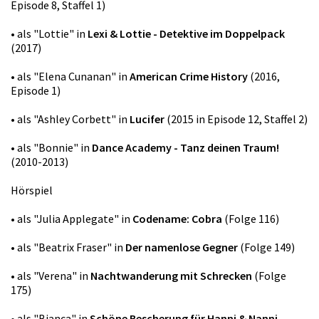
Episode 8, Staffel 1)
• als "Lottie" in
Lexi & Lottie - Detektive im Doppelpack
(2017)
• als "Elena Cunanan" in
American Crime History
(2016,
Episode 1)
• als "Ashley Corbett" in
Lucifer
(2015 in Episode 12, Staffel 2)
• als "Bonnie" in
Dance Academy - Tanz deinen Traum!
(2010-2013)
Hörspiel
• als "Julia Applegate" in
Codename: Cobra
(Folge 116)
• als "Beatrix Fraser" in
Der namenlose Gegner
(Folge 149)
• als "Verena" in
Nachtwanderung mit Schrecken
(Folge
175)
• als "Bianca" in
Schöne Bescherung für Hanni & Nanni