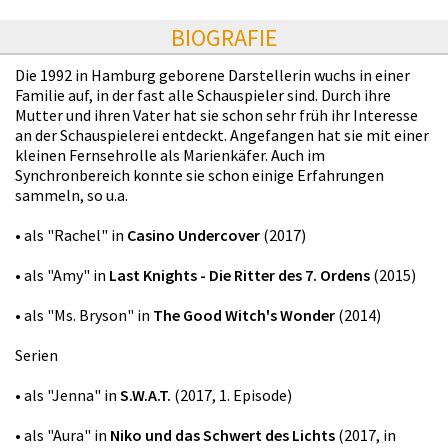
BIOGRAFIE
Die 1992 in Hamburg geborene Darstellerin wuchs in einer
Familie auf, in der fast alle Schauspieler sind. Durch ihre
Mutter und ihren Vater hat sie schon sehr früh ihr Interesse
an der Schauspielerei entdeckt. Angefangen hat sie mit einer
kleinen Fernsehrolle als Marienkäfer. Auch im
Synchronbereich konnte sie schon einige Erfahrungen
sammeln, so u.a.
• als "Rachel" in
Casino Undercover
(2017)
• als "Amy" in
Last Knights - Die Ritter des 7. Ordens
(2015)
• als "Ms. Bryson" in
The Good Witch's Wonder
(2014)
Serien
• als "Jenna" in
S.W.A.T.
(2017, 1. Episode)
• als "Aura" in
Niko und das Schwert des Lichts
(2017, in