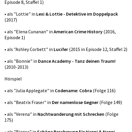
Episode 8, Staffel 1)
• als "Lottie" in
Lexi & Lottie - Detektive im Doppelpack
(2017)
• als "Elena Cunanan" in
American Crime History
(2016,
Episode 1)
• als "Ashley Corbett" in
Lucifer
(2015 in Episode 12, Staffel 2)
• als "Bonnie" in
Dance Academy - Tanz deinen Traum!
(2010-2013)
Hörspiel
• als "Julia Applegate" in
Codename: Cobra
(Folge 116)
• als "Beatrix Fraser" in
Der namenlose Gegner
(Folge 149)
• als "Verena" in
Nachtwanderung mit Schrecken
(Folge
175)
• als "Bianca" in
Schöne Bescherung für Hanni & Nanni