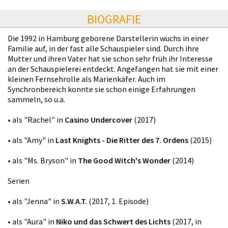
BIOGRAFIE
Die 1992 in Hamburg geborene Darstellerin wuchs in einer
Familie auf, in der fast alle Schauspieler sind. Durch ihre
Mutter und ihren Vater hat sie schon sehr früh ihr Interesse
an der Schauspielerei entdeckt. Angefangen hat sie mit einer
kleinen Fernsehrolle als Marienkäfer. Auch im
Synchronbereich konnte sie schon einige Erfahrungen
sammeln, so u.a.
• als "Rachel" in
Casino Undercover
(2017)
• als "Amy" in
Last Knights - Die Ritter des 7. Ordens
(2015)
• als "Ms. Bryson" in
The Good Witch's Wonder
(2014)
Serien
• als "Jenna" in
S.W.A.T.
(2017, 1. Episode)
• als "Aura" in
Niko und das Schwert des Lichts
(2017, in