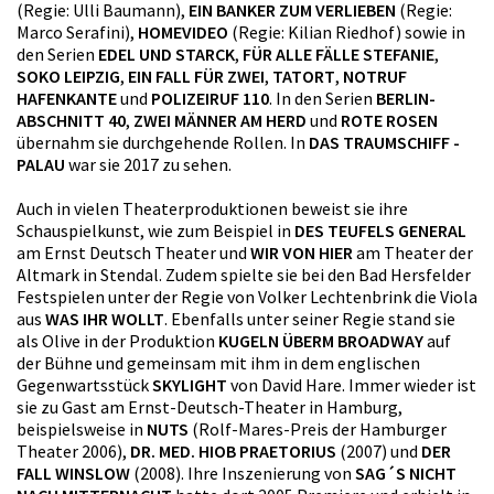
(Regie: Ulli Baumann),
EIN BANKER ZUM VERLIEBEN
(Regie:
Marco Serafini),
HOMEVIDEO
(Regie: Kilian Riedhof) sowie in
den Serien
EDEL UND STARCK
,
FÜR ALLE FÄLLE STEFANIE
,
SOKO LEIPZIG
,
EIN FALL FÜR ZWEI
,
TATORT
,
NOTRUF
HAFENKANTE
und
POLIZEIRUF 110
. In den Serien
BERLIN-
ABSCHNITT 40
,
ZWEI MÄNNER AM HERD
und
ROTE ROSEN
übernahm sie durchgehende Rollen. In
DAS TRAUMSCHIFF -
PALAU
war sie 2017 zu sehen.
Auch in vielen Theaterproduktionen beweist sie ihre
Schauspielkunst, wie zum Beispiel in
DES TEUFELS GENERAL
am Ernst Deutsch Theater und
WIR VON HIER
am Theater der
Altmark in Stendal. Zudem spielte sie bei den Bad Hersfelder
Festspielen unter der Regie von Volker Lechtenbrink die Viola
aus
WAS IHR WOLLT
. Ebenfalls unter seiner Regie stand sie
als Olive in der Produktion
KUGELN ÜBERM BROADWAY
auf
der Bühne und gemeinsam mit ihm in dem englischen
Gegenwartsstück
SKYLIGHT
von David Hare. Immer wieder ist
sie zu Gast am Ernst-Deutsch-Theater in Hamburg,
beispielsweise in
NUTS
(Rolf-Mares-Preis der Hamburger
Theater 2006),
DR. MED. HIOB PRAETORIUS
(2007) und
DER
FALL WINSLOW
(2008). Ihre Inszenierung von
SAG´S NICHT