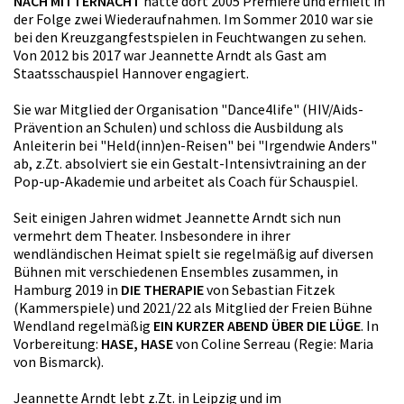
NACH MITTERNACHT
hatte dort 2005 Premiere und erhielt in
der Folge zwei Wiederaufnahmen. Im Sommer 2010 war sie
bei den Kreuzgangfestspielen in Feuchtwangen zu sehen.
Von 2012 bis 2017 war Jeannette Arndt als Gast am
Staatsschauspiel Hannover engagiert.
Sie war Mitglied der Organisation "Dance4life" (HIV/Aids-
Prävention an Schulen) und schloss die Ausbildung als
Anleiterin bei "Held(inn)en-Reisen" bei "Irgendwie Anders"
ab, z.Zt. absolviert sie ein Gestalt-Intensivtraining an der
Pop-up-Akademie und arbeitet als Coach für Schauspiel.
Seit einigen Jahren widmet Jeannette Arndt sich nun
vermehrt dem Theater. Insbesondere in ihrer
wendländischen Heimat spielt sie regelmäßig auf diversen
Bühnen mit verschiedenen Ensembles zusammen, in
Hamburg 2019 in
DIE THERAPIE
von Sebastian Fitzek
(Kammerspiele) und 2021/22 als Mitglied der Freien Bühne
Wendland regelmäßig
EIN KURZER ABEND ÜBER DIE LÜGE
. In
Vorbereitung:
HASE, HASE
von Coline Serreau (Regie: Maria
von Bismarck).
Jeannette Arndt lebt z.Zt. in Leipzig und im