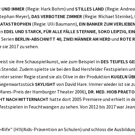
R UND IMMER
(Regie: Hark Bohm) und
STILLES LAND
(Regie: Andrea
Stephan Meyer),
DAS VERBOTENE ZIMMER
(Regie: Michael Steinke),
KATASTROPHEN
(Regie: Ulli Baumann),
EIN BANKER ZUM VERLIEBE
en
EDEL UND STARCK
,
FÜR ALLE FÄLLE STEFANIE
,
SOKO LEIPZIG
,
EIN
n Serien
BERLIN-ABSCHNITT 40
,
ZWEI MÄNNER AM HERD
und
ROTE 
 sie 2017 zu sehen.
ist sie ihre Schauspielkunst, wie zum Beispiel in
DES TEUFELS G
Stendal. Zudem spielte sie bei den Bad Hersfelder Festspielen un
unter seiner Regie stand sie als Olive in der Produktion
KUGELN ÜB
 Gegenwartsstück
SKYLIGHT
von David Hare. Immer wieder ist sie 
Mares-Preis der Hamburger Theater 2006),
DR. MED. HIOB PRAETO
CHT NACH MITTERNACHT
hatte dort 2005 Premiere und erhielt in 
estspielen in Feuchtwangen zu sehen. Von 2012 bis 2017 war Jean
4life" (HIV/Aids-Prävention an Schulen) und schloss die Ausbildung