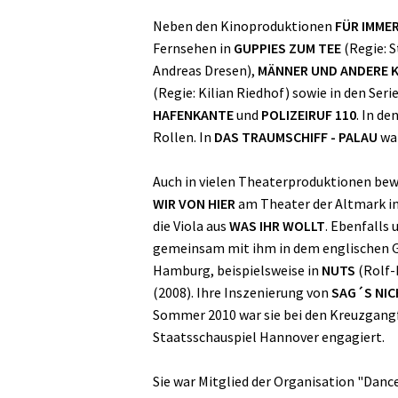
Neben den Kinoproduktionen
FÜR IMME
Fernsehen in
GUPPIES ZUM TEE
(Regie: 
Andreas Dresen),
MÄNNER UND ANDERE 
(Regie: Kilian Riedhof) sowie in den Seri
HAFENKANTE
und
POLIZEIRUF 110
. In de
Rollen. In
DAS TRAUMSCHIFF - PALAU
war
Auch in vielen Theaterproduktionen bewe
WIR VON HIER
am Theater der Altmark in 
die Viola aus
WAS IHR WOLLT
. Ebenfalls 
gemeinsam mit ihm in dem englischen
Hamburg, beispielsweise in
NUTS
(Rolf-
(2008). Ihre Inszenierung von
SAG´S NI
Sommer 2010 war sie bei den Kreuzgangf
Staatsschauspiel Hannover engagiert.
Sie war Mitglied der Organisation "Dance