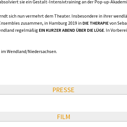
 absolviert sie ein Gestalt-Intensivtraining an der Pop-up-Akademi
rndt sich nun vermehrt dem Theater. Insbesondere in ihrer wendl
n Ensembles zusammen, in Hamburg 2019 in
DIE THERAPIE
von Seba
Wendland regelmäßig
EIN KURZER ABEND ÜBER DIE LÜGE
. In Vorbere
nd im Wendland/Niedersachsen.
PRESSE
FILM