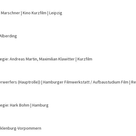
s Marschner
Kino Kurzfilm
Leipzig
 Alberding
egie: Andreas Martin, Maximilian Klawitter
Kurzfilm
rwerfers (Hauptrolle))
Hamburger Filmwerkstatt / Aufbaustudium Film
Re
egie: Hark Bohm
Hamburg
klenburg-Vorpommern