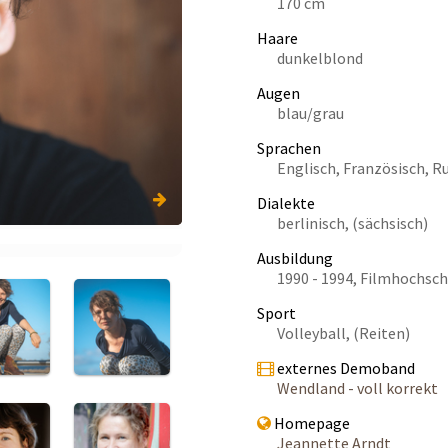
170 cm
Haare
dunkelblond
Augen
blau/grau
Sprachen
Englisch, Französisch, R
Dialekte
berlinisch, (sächsisch)
Ausbildung
1990 - 1994, Filmhochs
Sport
Volleyball, (Reiten)
externes Demoband
Wendland - voll korrekt
Homepage
Jeannette Arndt