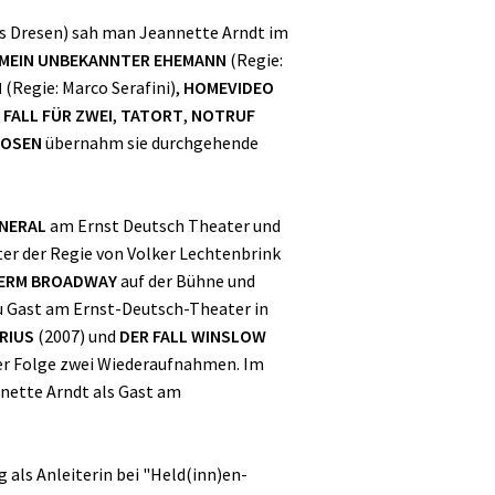
s Dresen) sah man Jeannette Arndt im
MEIN UNBEKANNTER EHEMANN
(Regie:
N
(Regie: Marco Serafini),
HOMEVIDEO
 FALL FÜR ZWEI
,
TATORT
,
NOTRUF
ROSEN
übernahm sie durchgehende
ENERAL
am Ernst Deutsch Theater und
ter der Regie von Volker Lechtenbrink
ERM BROADWAY
auf der Bühne und
zu Gast am Ernst-Deutsch-Theater in
RIUS
(2007) und
DER FALL WINSLOW
der Folge zwei Wiederaufnahmen. Im
nette Arndt als Gast am
 als Anleiterin bei "Held(inn)en-