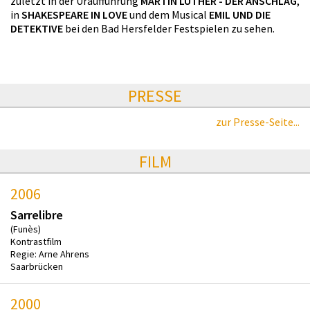
zuletzt in der Uraufführung
MARTIN LUTHER - DER ANSCHLAG
,
in
SHAKESPEARE IN LOVE
und dem Musical
EMIL UND DIE
DETEKTIVE
bei den Bad Hersfelder Festspielen zu sehen.
PRESSE
zur Presse-Seite...
FILM
2006
Sarrelibre
(Funès)
Kontrastfilm
Regie: Arne Ahrens
Saarbrücken
2000