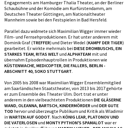
Engagements am Hamburger Thalia Theater, an der Berliner
Schaubühne und der Komödie am Kurfürstendamm, am
Deutschen Theater Göttingen, am Nationaltheater
Mannheim sowie bei den Festspielen in Bad Hersfeld.
Parallel dazu widmete sich Maximilian Wigger immer wieder
Film- und Fernsehproduktionen. Er hat unter anderem mit
Dominik Graf (
TREFFER
) und Dieter Wedel (
KAMPF DER TIGER
)
gearbeitet. Er wirkte mehrmals bei
DIESE DROMBUSCHS
,
EIN
STARKES TEAM
,
RITAS WELT
und
ALPHATEAM
mit und
übernahm Episodenhauptrollen in Produktionen wie
KÜSTENWACHE
,
MEDICOPTER
,
DIE FALLERS
,
BERLIN -
ABSCHNITT 40
,
SOKO STUTTGART
.
Von 2005 bis 2008 war Maximilian Wigger Ensemblemitglied
am Saarländischen Staatstheater, von 2013 bis 2017 gehörte
er zum Ensemble des Theater Ulm. Dort trat er unter
anderem in den vielbeachteten Produktionen
DIE GLÄSERNE
WAND
,
OLEANNA
,
BARTSCH, KINDERMÖRDER
und
DER GUTE
TOD
hervor und überzeugte Publikum und Kritik als Wladimir
in
WARTEN AUF GODOT
. Nach
KÖNIG LEAR
,
PLATONOV UND
DIE VATERLOSEN
und
MONTY PYTHON'S SPAMALOT
war er