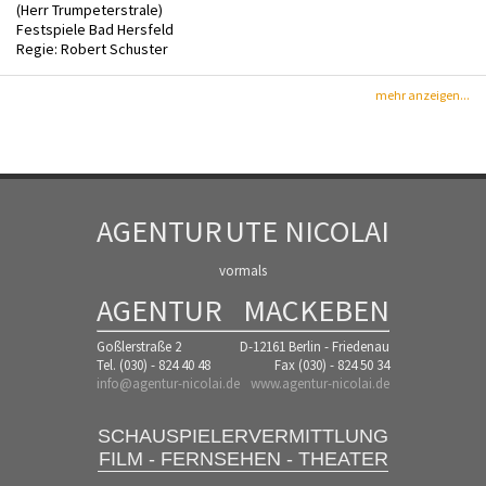
(Herr Trumpeterstrale)
Festspiele Bad Hersfeld
Regie: Robert Schuster
mehr anzeigen...
AGENTUR
UTE NICOLAI
vormals
AGENTUR
MACKEBEN
Goßlerstraße 2
D-12161 Berlin - Friedenau
Tel. (030) - 824 40 48
Fax (030) - 824 50 34
info@agentur-nicolai.de
www.agentur-nicolai.de
SCHAUSPIELERVERMITTLUNG
FILM - FERNSEHEN - THEATER