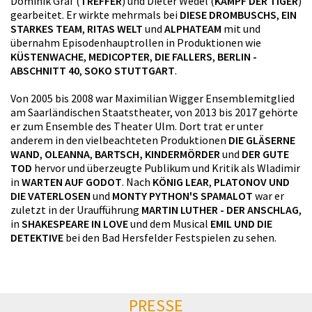
Dominik Graf (
TREFFER
) und Dieter Wedel (
KAMPF DER TIGER
)
gearbeitet. Er wirkte mehrmals bei
DIESE DROMBUSCHS
,
EIN
STARKES TEAM
,
RITAS WELT
und
ALPHATEAM
mit und
übernahm Episodenhauptrollen in Produktionen wie
KÜSTENWACHE
,
MEDICOPTER
,
DIE FALLERS
,
BERLIN -
ABSCHNITT 40
,
SOKO STUTTGART
.
Von 2005 bis 2008 war Maximilian Wigger Ensemblemitglied
am Saarländischen Staatstheater, von 2013 bis 2017 gehörte
er zum Ensemble des Theater Ulm. Dort trat er unter
anderem in den vielbeachteten Produktionen
DIE GLÄSERNE
WAND
,
OLEANNA
,
BARTSCH, KINDERMÖRDER
und
DER GUTE
TOD
hervor und überzeugte Publikum und Kritik als Wladimir
in
WARTEN AUF GODOT
. Nach
KÖNIG LEAR
,
PLATONOV UND
DIE VATERLOSEN
und
MONTY PYTHON'S SPAMALOT
war er
zuletzt in der Uraufführung
MARTIN LUTHER - DER ANSCHLAG
,
in
SHAKESPEARE IN LOVE
und dem Musical
EMIL UND DIE
DETEKTIVE
bei den Bad Hersfelder Festspielen zu sehen.
PRESSE