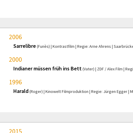
2006
Sarrelibre
(Funès)
Kontrastfilm
Regie: Arne Ahrens
Saarbrück
2000
Indianer müssen früh ins Bett
(Vater)
ZDF / Alex Film
Regi
1996
Harald
(Roger)
Kinowelt Filmproduktion
Regie: Jürgen Egger
M
2015