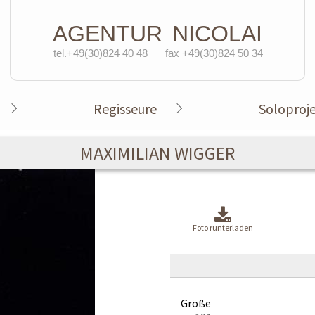
AGENTUR
NICOLAI
tel.+49(30)824 40 48
fax +49(30)824 50 34
Regisseure
Soloproj
MAXIMILIAN WIGGER
Foto runterladen
Größe