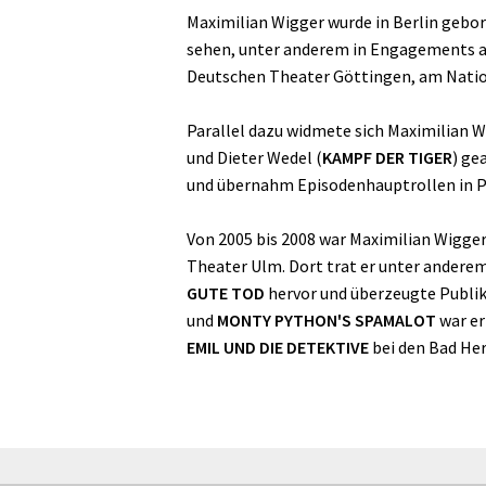
Maximilian Wigger wurde in Berlin gebor
sehen, unter anderem in Engagements 
Deutschen Theater Göttingen, am Nation
Parallel dazu widmete sich Maximilian 
und Dieter Wedel (
KAMPF DER TIGER
) ge
und übernahm Episodenhauptrollen in 
Von 2005 bis 2008 war Maximilian Wigge
Theater Ulm. Dort trat er unter andere
GUTE TOD
hervor und überzeugte Publik
und
MONTY PYTHON'S SPAMALOT
war er
EMIL UND DIE DETEKTIVE
bei den Bad Her