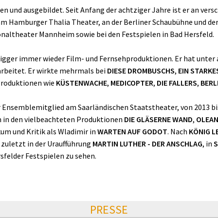
en und ausgebildet. Seit Anfang der achtziger Jahre ist er an ver
am Hamburger Thalia Theater, an der Berliner Schaubühne und 
altheater Mannheim sowie bei den Festspielen in Bad Hersfeld.
Wigger immer wieder Film- und Fernsehproduktionen. Er hat unter
arbeitet. Er wirkte mehrmals bei
DIESE DROMBUSCHS
,
EIN STARKE
Produktionen wie
KÜSTENWACHE
,
MEDICOPTER
,
DIE FALLERS
,
BERL
r Ensemblemitglied am Saarländischen Staatstheater, von 2013 b
m in den vielbeachteten Produktionen
DIE GLÄSERNE WAND
,
OLEA
um und Kritik als Wladimir in
WARTEN AUF GODOT
. Nach
KÖNIG L
 zuletzt in der Uraufführung
MARTIN LUTHER - DER ANSCHLAG
, in
S
sfelder Festspielen zu sehen.
PRESSE