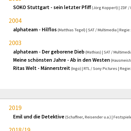
SOKO Stuttgart - sein letzter Pfiff
(Jörg Koppert)
ZDF / 
2004
alphateam - Hilflos
(Matthias Tegel)
SAT / Multimedia
Regie:
2003
alphateam - Der geborene Dieb
(Mathias)
SAT / Multimedi
Meine schönsten Jahre - Ab in den Westen
(Hausmeist
Ritas Welt - Männerstreit
(Ingo)
RTL / Sony Pictures
Regie:
2019
Emil und die Detektive
(Schaffner, Reisender u.a.)
Festspiel
2018/19