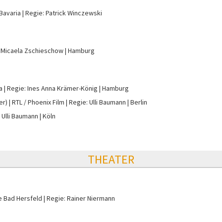
Bavaria
Regie: Patrick Winczewski
 Micaela Zschieschow
Hamburg
a
Regie: Ines Anna Krämer-König
Hamburg
er)
RTL / Phoenix Film
Regie: Ulli Baumann
Berlin
 Ulli Baumann
Köln
THEATER
e Bad Hersfeld
Regie: Rainer Niermann