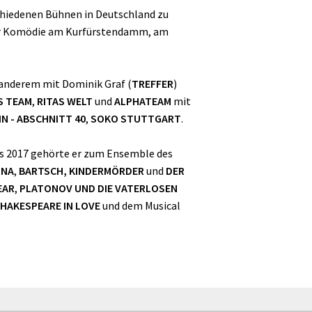
schiedenen Bühnen in Deutschland zu
der Komödie am Kurfürstendamm, am
 anderem mit Dominik Graf (
TREFFER
)
S TEAM
,
RITAS WELT
und
ALPHATEAM
mit
IN - ABSCHNITT 40
,
SOKO STUTTGART
.
is 2017 gehörte er zum Ensemble des
NNA
,
BARTSCH, KINDERMÖRDER
und
DER
EAR
,
PLATONOV UND DIE VATERLOSEN
HAKESPEARE IN LOVE
und dem Musical