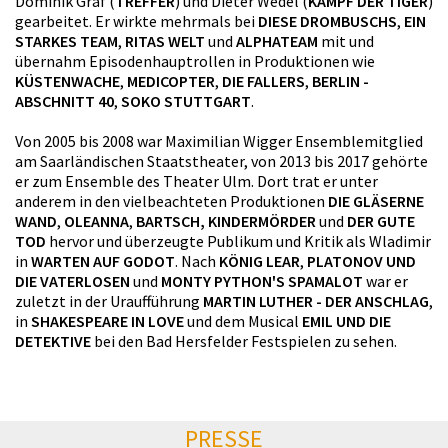
Dominik Graf (
TREFFER
) und Dieter Wedel (
KAMPF DER TIGER
)
gearbeitet. Er wirkte mehrmals bei
DIESE DROMBUSCHS
,
EIN
STARKES TEAM
,
RITAS WELT
und
ALPHATEAM
mit und
übernahm Episodenhauptrollen in Produktionen wie
KÜSTENWACHE
,
MEDICOPTER
,
DIE FALLERS
,
BERLIN -
ABSCHNITT 40
,
SOKO STUTTGART
.
Von 2005 bis 2008 war Maximilian Wigger Ensemblemitglied
am Saarländischen Staatstheater, von 2013 bis 2017 gehörte
er zum Ensemble des Theater Ulm. Dort trat er unter
anderem in den vielbeachteten Produktionen
DIE GLÄSERNE
WAND
,
OLEANNA
,
BARTSCH, KINDERMÖRDER
und
DER GUTE
TOD
hervor und überzeugte Publikum und Kritik als Wladimir
in
WARTEN AUF GODOT
. Nach
KÖNIG LEAR
,
PLATONOV UND
DIE VATERLOSEN
und
MONTY PYTHON'S SPAMALOT
war er
zuletzt in der Uraufführung
MARTIN LUTHER - DER ANSCHLAG
,
in
SHAKESPEARE IN LOVE
und dem Musical
EMIL UND DIE
DETEKTIVE
bei den Bad Hersfelder Festspielen zu sehen.
PRESSE