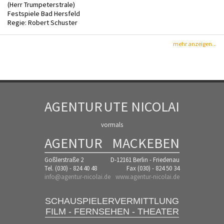
(Herr Trumpeterstrale)
Festspiele Bad Hersfeld
Regie: Robert Schuster
mehr anzeigen...
AGENTUR
UTE NICOLAI
vormals
AGENTUR
MACKEBEN
Goßlerstraße 2
D-12161 Berlin - Friedenau
Tel. (030) - 824 40 48
Fax (030) - 824 50 34
info@agentur-nicolai.de
www.agentur-nicolai.de
SCHAUSPIELERVERMITTLUNG
FILM - FERNSEHEN - THEATER